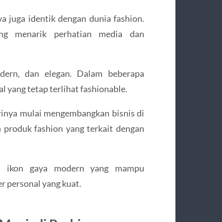
va juga identik dengan dunia fashion.
ing menarik perhatian media dan
dern, dan elegan. Dalam beberapa
 yang tetap terlihat fashionable.
rinya mulai mengembangkan bisnis di
n produk fashion yang terkait dengan
ai ikon gaya modern yang mampu
 personal yang kuat.