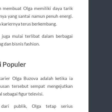
 membuat Olga memiliki daya tarik
anya yang santai namun penuh energi.
a kariernya terus berkembang.
juga mulai terlibat dalam berbagai
g dan bisnis fashion.
i Populer
arier Olga Buzova adalah ketika ia
tusan tersebut sempat mengejutkan
 sebagai figur televisi.
dari publik, Olga tetap serius