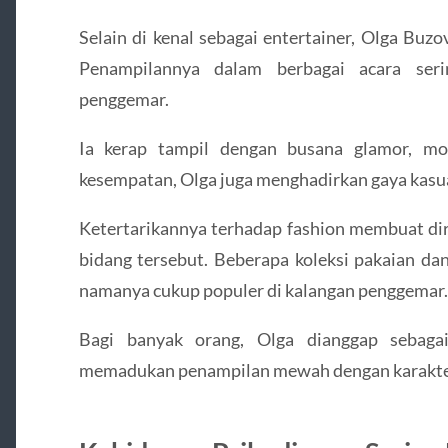
Selain di kenal sebagai entertainer, Olga Buzo
Penampilannya dalam berbagai acara ser
penggemar.
Ia kerap tampil dengan busana glamor, mo
kesempatan, Olga juga menghadirkan gaya kasual
Ketertarikannya terhadap fashion membuat di
bidang tersebut. Beberapa koleksi pakaian da
namanya cukup populer di kalangan penggemar.
Bagi banyak orang, Olga dianggap sebag
memadukan penampilan mewah dengan karakter