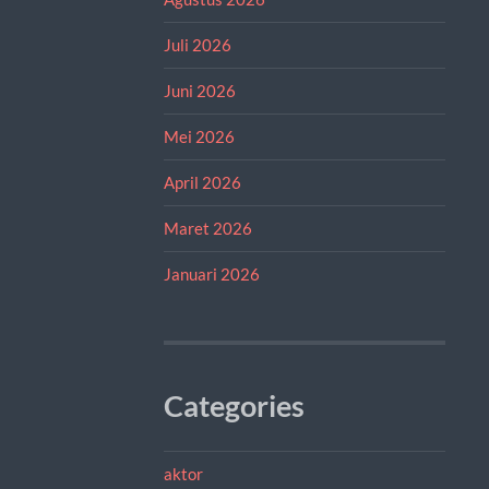
Juli 2026
Juni 2026
Mei 2026
April 2026
Maret 2026
Januari 2026
Categories
aktor