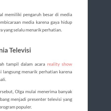
enal memiliki pengaruh besar di media
embicaraan media karena gaya hidup
a yang selalu menarik perhatian.
ia Televisi
lah tampil dalam acara
reality show
isi langsung menarik perhatian karena
li.
ersebut, Olga mulai menerima banyak
bang menjadi presenter televisi yang
 program populer.