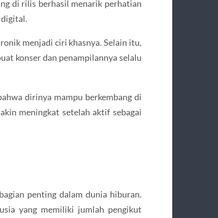
 di rilis berhasil menarik perhatian
igital.
nik menjadi ciri khasnya. Selain itu,
at konser dan penampilannya selalu
 bahwa dirinya mampu berkembang di
kin meningkat setelah aktif sebagai
l
 bagian penting dalam dunia hiburan.
usia yang memiliki jumlah pengikut