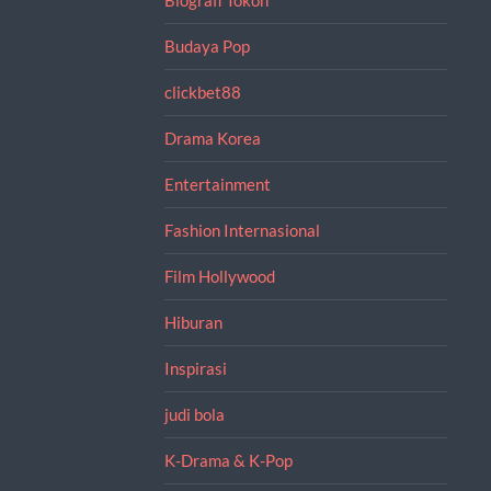
Budaya Pop
clickbet88
Drama Korea
Entertainment
Fashion Internasional
Film Hollywood
Hiburan
Inspirasi
judi bola
K-Drama & K-Pop