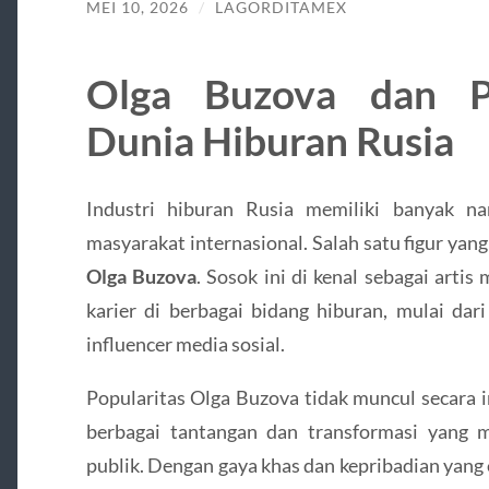
MEI 10, 2026
/
LAGORDITAMEX
Olga Buzova dan Po
Dunia Hiburan Rusia
Industri hiburan Rusia memiliki banyak n
masyarakat internasional. Salah satu figur yan
Olga Buzova
. Sosok ini di kenal sebagai arti
karier di berbagai bidang hiburan, mulai dari
influencer media sosial.
Popularitas Olga Buzova tidak muncul secara i
berbagai tantangan dan transformasi yang
publik. Dengan gaya khas dan kepribadian yang 